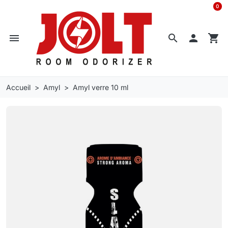
0
menu
search

shopping_cart
Accueil
Amyl
Amyl verre 10 ml